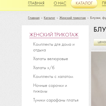
ГЛАВНАЯ
О НАС
КАТАЛОГ
П
Главная
Каталог
Женский трикотаж
Блузки, ф
>
>
>
БЛУ
ЖЕНСКИЙ ТРИКОТАЖ
цена
Комплекты для дома и
отдыха
Халаты велюровые
Халаты х/б
Комплекты с халатом
Ночные сорочки и
пижамы
Туники сарафаны платья